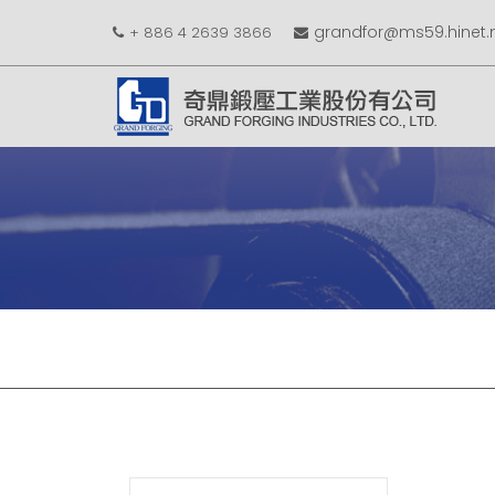
grandfor@ms59.hinet.
+ 886 4 2639 3866