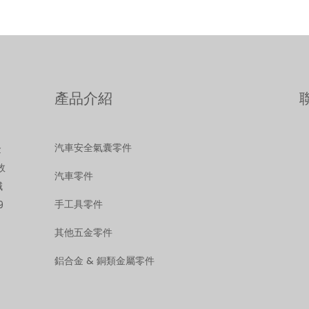
產品介紹
汽車安全氣囊零件
金
效
汽車零件
減
手工具零件
9
其他五金零件
鋁合金 & 銅類金屬零件